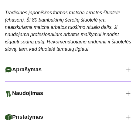
Tradicinės japoniškos formos matcha arbatos šluotelė
(chasen). Ši 80 bambukinių šerelių šluotelė yra
neatskiriama matcha arbatos ruošimo ritualo dalis. Ji
naudojama profesionaliam arbatos maišymui ir norint
išgauti sodrią putą. Rekomenduojame priderinti ir šluotelės
stovą, tam, kad šluotelė tarnautų ilgiau!
Aprašymas
Matcha šluotelė Chasen Tamsi 80
Naudojimas
šerelių
Prieš plakimą šluotelę kelias sekundes pamirkykite šiltame
Tamsaus bambuko matcha šluotelė, sukurta švariems
vandenyje – tai padarys šerelius elastingesnius ir prailgins
Pristatymas
judesiams ir tiksliam rezultatui. Elastingi šereliai greitai
šluotelės tarnavimo laiką.
suplaka arbatą į vientisą, švelnią putą – be ceremonijų, be
Į dubenį įberkite matchos miltelių ir įpilkite vandens (apie
Perkant už
50 €
ar daugiau – pristatymas paštomatais
skubos. Natūralus bambukas suteikia tvirtumo, o jo tamsus