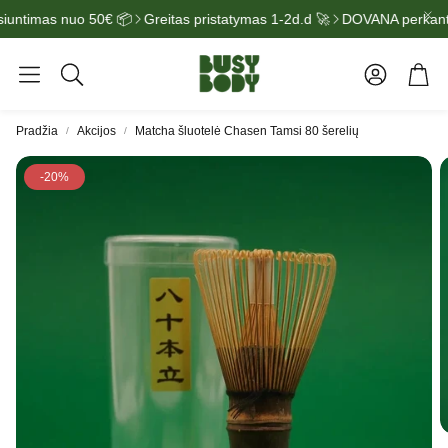
timas nuo 50€ 📦
Greitas pristatymas 1-2d.d 🚀
DOVANA perkant u
Paskyra
Kre
Ieškoti
Pradžia
Akcijos
Matcha šluotelė Chasen Tamsi 80 šerelių
-20%
Arbata
Energiniai g